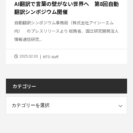
AI翻訳で言葉の壁がない世界へ 第8回自動
翻訳シンポジウム開催
自動翻訳シンポジウム事務局（株式会社アイシーエム
内） のプレスリリースより 総務省、国立研究開発法人
情報通信研究...
MTO staff
2025.02.03
カテゴリー
ー