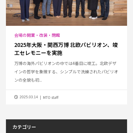
会場の開業・改装・閉館
2025年大阪・関西万博 北欧パビリオン、竣
工セレモニーを実施
万博の海外パビリオンの中では4番目に竣工。北欧デザ
インの哲学を象徴する、シンプルで洗練されたパビリオ
ンの全貌も初...
MTO staff
2025.03.14
カテゴリー