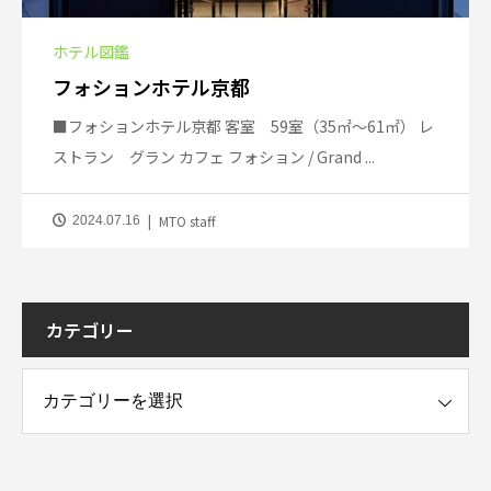
ホテル図鑑
フォションホテル京都
■フォションホテル京都 客室 59室（35㎡～61㎡） レ
ストラン グラン カフェ フォション / Grand ...
MTO staff
2024.07.16
カテゴリー
ー