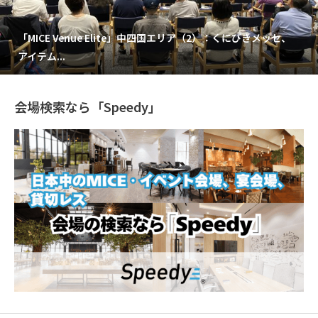
「MICE Venue Elite」中四国エリア（2）：くにびきメッセ、
アイテム...
会場検索なら「Speedy」