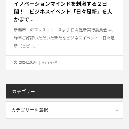
イノベーションマインドを刺激する２日
間！ ビジネスイベント「日々是新」を大
かまで...
新潟市 のプレスリリースより 日々是新実行委員会は、
昨年ご好評いただいた新たなビジネスイベント「日々是
新（ヒビコ...
MTO staff
2024.10.04
カテゴリー
ー