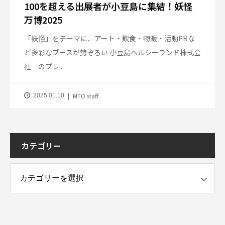
100を超える出展者が小豆島に集結！妖怪
万博2025
「妖怪」をテーマに、アート・飲食・物販・活動PRな
ど多彩なブースが勢ぞろい 小豆島ヘルシーランド株式会
社 のプレ...
MTO staff
2025.01.10
カテゴリー
ー