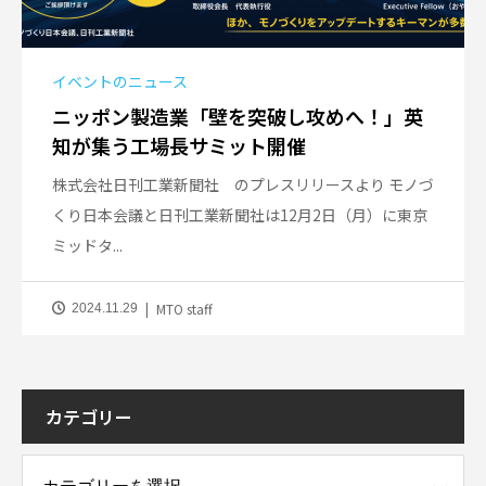
イベントのニュース
ニッポン製造業「壁を突破し攻めへ！」英
知が集う工場長サミット開催
株式会社日刊工業新聞社 のプレスリリースより モノづ
くり日本会議と日刊工業新聞社は12月2日（月）に東京
ミッドタ...
MTO staff
2024.11.29
カテゴリー
ー