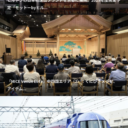
定「モットーbyヒル...
「MICE Venue Elite」中四国エリア（2）：くにびきメッセ、
アイテム...