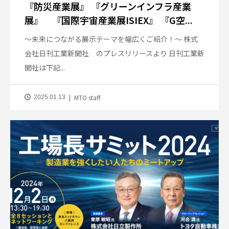
『防災産業展』 『グリーンインフラ産業
展』 『国際宇宙産業展ISIEX』 『G空...
～未来につながる展示テーマを幅広くご紹介！～ 株式
会社日刊工業新聞社 のプレスリリースより 日刊工業新
聞社は下記...
MTO staff
2025.01.13