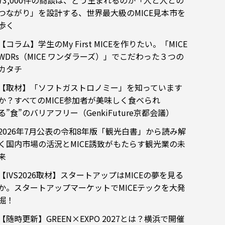
73,000件の商談は、どう生まれるのか「人と人との
つながり」を設計する、世界最大級のMICE見本市を
歩く
【コラム】学生のMy First MICEを作りたい。「MICE
WDRs（MICE ワンダラーズ）」でこだわった３つの
カタチ
【取材】「ソフトガストロノミー」を知っています
か？すべてのMICE参加者が美味しく食べられ
る”食”のバリアフリー（GenkiFuture京都会議）
2026年7月公表の令和8年版「観光白書」から読み解
く国内市場の活況とMICE誘致がもたらす観光業の未
来
【IVS2026取材】スタートアップはMICEの夢を見る
か。スタートアップマーケットでMICEテックを大発
掘！
【随時更新】GREEN×EXPO 2027とは？横浜で開催