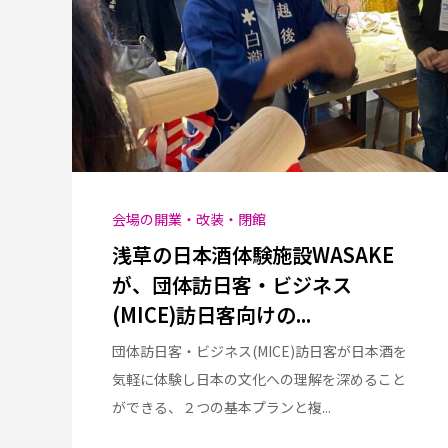
会場の開業・改装・閉館
浅草の日本酒体験施設WASAKE
が、団体訪日客・ビジネス
(MICE)訪日客向けの...
団体訪日客・ビジネス(MICE)訪日客が日本酒を
気軽に体験し日本の文化への理解を深めること
ができる、２つの基本プランと複...