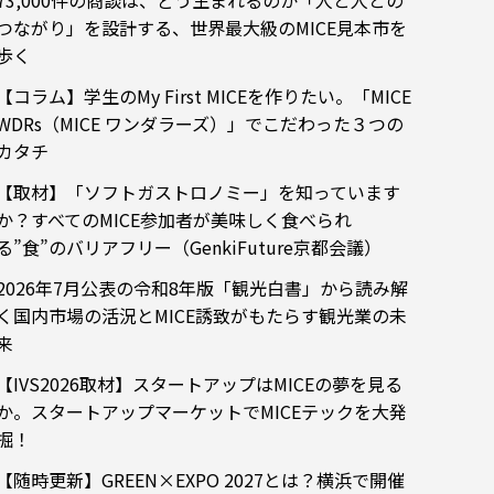
73,000件の商談は、どう生まれるのか「人と人との
つながり」を設計する、世界最大級のMICE見本市を
歩く
【コラム】学生のMy First MICEを作りたい。「MICE
WDRs（MICE ワンダラーズ）」でこだわった３つの
カタチ
【取材】「ソフトガストロノミー」を知っています
か？すべてのMICE参加者が美味しく食べられ
る”食”のバリアフリー（GenkiFuture京都会議）
2026年7月公表の令和8年版「観光白書」から読み解
く国内市場の活況とMICE誘致がもたらす観光業の未
来
【IVS2026取材】スタートアップはMICEの夢を見る
か。スタートアップマーケットでMICEテックを大発
掘！
【随時更新】GREEN×EXPO 2027とは？横浜で開催