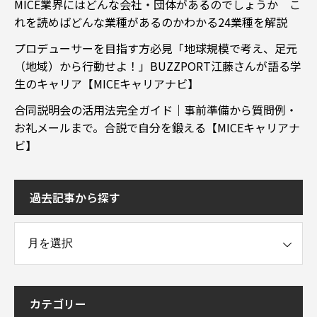
MICE業界にはどんな会社・団体があるのでしょうか こ
れを読めばどんな業種があるのかわかる24業種を解説
プロデューサーを目指す方必見「地球規模で考え、足元
（地域）から行動せよ！」BUZZPORT江藤さんが語る学
生のキャリア【MICEキャリアナビ】
合同説明会の活用法完全ガイド｜事前準備から質問例・
お礼メールまで。合説で自分を鍛える【MICEキャリアナ
ビ】
過去記事から探す
事から探す
カテゴリー