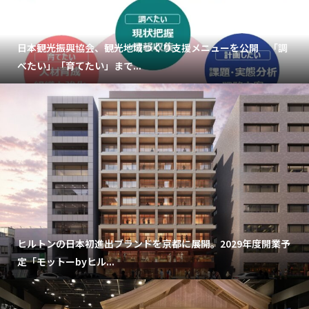
日本観光振興協会、観光地域づくり支援メニューを公開 「調
べたい」「育てたい」まで...
ヒルトンの日本初進出ブランドを京都に展開。2029年度開業予
定「モットーbyヒル...