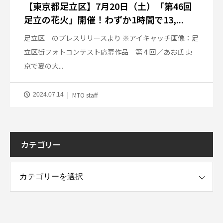
【東京都足立区】7月20日（土）「第46回
足立の花火」開催！わずか1時間で13,...
足立区 のプレスリリースより ※アイキャッチ画像：足
立区街フォトコンテスト応募作品 第４回／あお氏 東
京で夏の大...
MTO staff
2024.07.14
カテゴリー
ー