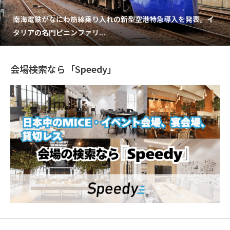
南海電鉄がなにわ筋線乗り入れの新型空港特急導入を発表。イ
タリアの名門ピニンファリ...
会場検索なら「Speedy」