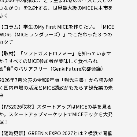
73,000件の商談は、どう生まれるのか「人と人との
つながり」を設計する、世界最大級のMICE見本市を
歩く
【コラム】学生のMy First MICEを作りたい。「MICE
WDRs（MICE ワンダラーズ）」でこだわった３つの
カタチ
【取材】「ソフトガストロノミー」を知っています
か？すべてのMICE参加者が美味しく食べられ
る”食”のバリアフリー（GenkiFuture京都会議）
2026年7月公表の令和8年版「観光白書」から読み解
く国内市場の活況とMICE誘致がもたらす観光業の未
来
【IVS2026取材】スタートアップはMICEの夢を見る
か。スタートアップマーケットでMICEテックを大発
掘！
【随時更新】GREEN×EXPO 2027とは？横浜で開催