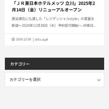
「ＪＲ東日本ホテルメッツ 立川」2025年2
月14日（金）リニューアルオープン
連泊滞在にも適した「レジデンシャルstyle」の客室を
新設～2024年11月28日（木）予約受付開始～ JR東日...
MTO staff
2024.12.06
カテゴリー
ー