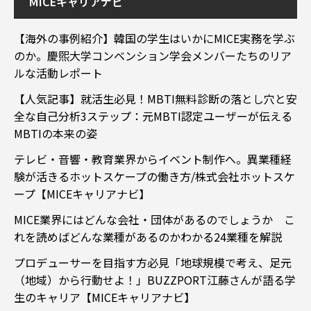
MICEキャリアナビ
【海外の事例紹介】韓国の学生はいかにMICE実務を学ぶ
のか。慶煕大学コンベンション学会メンバーたちのリア
ルな活動レポート
【人気記事】就活生必見！MBTI無料診断の落とし穴と安
全な自己分析3ステップ：元MBTI認定ユーザーが伝える
MBTIの本来の姿
テレビ・音響・教育業界からイベント制作へ。異業種経
験が活きるホットスケープの働き方/株式会社ホットスケ
ープ【MICEキャリアナビ】
MICE業界にはどんな会社・団体があるのでしょうか こ
れを読めばどんな業種があるのかわかる24業種を解説
プロデューサーを目指す方必見「地球規模で考え、足元
（地域）から行動せよ！」BUZZPORT江藤さんが語る学
生のキャリア【MICEキャリアナビ】