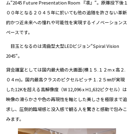
ム“2045 Future Presentation Room 『凛』“。原爆投下後１
００年となる２０４５年に於いても他の追随を許さない革新
的かつ近未来への憧れや可能性を実現するイノベーションス
ペースです。
目玉となるのは湾曲型大型LEDビジョン“Spiral Vision
2045“。
貸会議室としては国内最大級の大画面(横１５.１２m x 高２.
０４m)。国内最高クラスのピクセルピッチ１.２５㎜が実現
した12Kを超える高解像度（W 12,096 x H1,632ピクセル）は
映像の滑らかさや色の再現性を軸とした美しさを極限まで追
求し、圧倒的臨場感と没入感で観る人を驚きと感動で包みこ
みます。