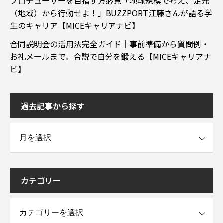
プロデューサーを目指す方必見「地球規模で考え、足元
（地域）から行動せよ！」BUZZPORT江藤さんが語る学
生のキャリア【MICEキャリアナビ】
合同説明会の活用法完全ガイド｜事前準備から質問例・
お礼メールまで。合説で自分を鍛える【MICEキャリアナ
ビ】
過去記事から探す
事から探す
カテゴリー
ー