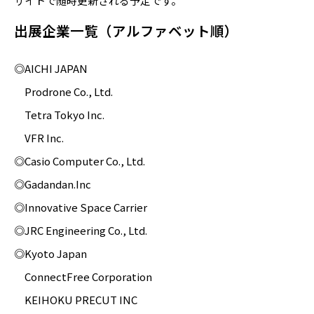
サイトで随時更新される予定です。
出展企業一覧（アルファベット順）
◎AICHI JAPAN
Prodrone Co., Ltd.
Tetra Tokyo Inc.
VFR Inc.
◎Casio Computer Co., Ltd.
◎Gadandan.Inc
◎Innovative Space Carrier
◎JRC Engineering Co., Ltd.
◎Kyoto Japan
ConnectFree Corporation
KEIHOKU PRECUT INC