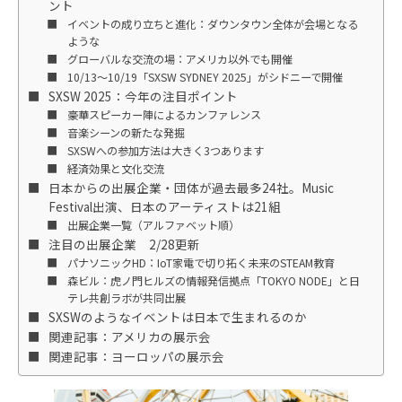
ント
イベントの成り立ちと進化：ダウンタウン全体が会場となる
ような
グローバルな交流の場：アメリカ以外でも開催
10/13～10/19「SXSW SYDNEY 2025」がシドニーで開催
SXSW 2025：今年の注目ポイント
豪華スピーカー陣によるカンファレンス
音楽シーンの新たな発掘
SXSWへの参加方法は大きく3つあります
経済効果と文化交流
日本からの出展企業・団体が過去最多24社。Music
Festival出演、日本のアーティストは21組
出展企業一覧（アルファベット順）
注目の出展企業 2/28更新
パナソニックHD：IoT家電で切り拓く未来のSTEAM教育
森ビル：虎ノ門ヒルズの情報発信拠点「TOKYO NODE」と日
テレ共創ラボが共同出展
SXSWのようなイベントは日本で生まれるのか
関連記事：アメリカの展示会
関連記事：ヨーロッパの展示会