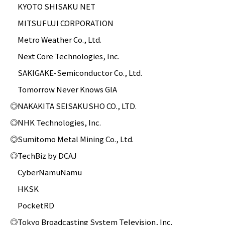
KYOTO SHISAKU NET
MITSUFUJI CORPORATION
Metro Weather Co., Ltd.
Next Core Technologies, Inc.
SAKIGAKE-Semiconductor Co., Ltd.
Tomorrow Never Knows GIA
◎NAKAKITA SEISAKUSHO CO., LTD.
◎NHK Technologies, Inc.
◎Sumitomo Metal Mining Co., Ltd.
◎TechBiz by DCAJ
CyberNamuNamu
HKSK
PocketRD
◎Tokyo Broadcasting System Television, Inc.