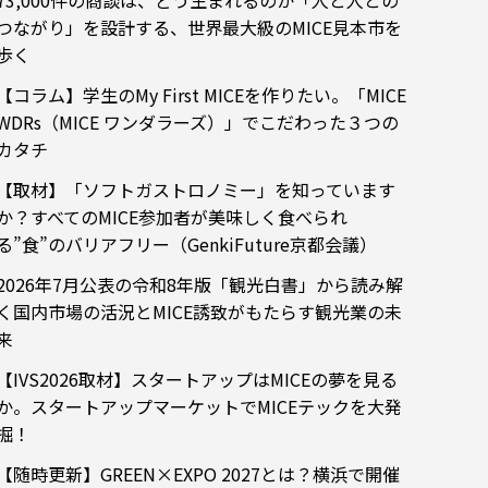
73,000件の商談は、どう生まれるのか「人と人との
つながり」を設計する、世界最大級のMICE見本市を
歩く
【コラム】学生のMy First MICEを作りたい。「MICE
WDRs（MICE ワンダラーズ）」でこだわった３つの
カタチ
【取材】「ソフトガストロノミー」を知っています
か？すべてのMICE参加者が美味しく食べられ
る”食”のバリアフリー（GenkiFuture京都会議）
2026年7月公表の令和8年版「観光白書」から読み解
く国内市場の活況とMICE誘致がもたらす観光業の未
来
【IVS2026取材】スタートアップはMICEの夢を見る
か。スタートアップマーケットでMICEテックを大発
掘！
【随時更新】GREEN×EXPO 2027とは？横浜で開催