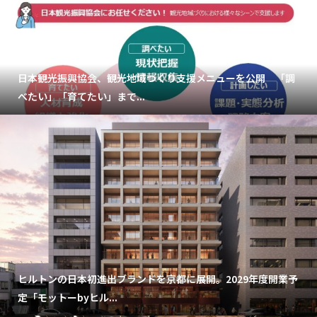
日本観光振興協会、観光地域づくり支援メニューを公開 「調
べたい」「育てたい」まで...
ヒルトンの日本初進出ブランドを京都に展開。2029年度開業予
定「モットーbyヒル...