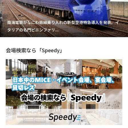
南海電鉄がなにわ筋線乗り入れの新型空港特急導入を発表。イ
タリアの名門ピニンファリ...
会場検索なら「Speedy」