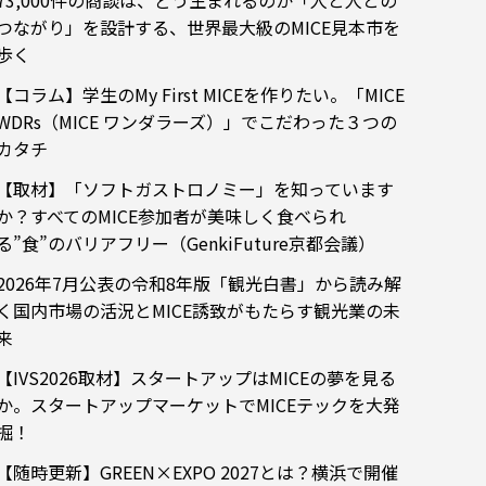
73,000件の商談は、どう生まれるのか「人と人との
つながり」を設計する、世界最大級のMICE見本市を
歩く
【コラム】学生のMy First MICEを作りたい。「MICE
WDRs（MICE ワンダラーズ）」でこだわった３つの
カタチ
【取材】「ソフトガストロノミー」を知っています
か？すべてのMICE参加者が美味しく食べられ
る”食”のバリアフリー（GenkiFuture京都会議）
2026年7月公表の令和8年版「観光白書」から読み解
く国内市場の活況とMICE誘致がもたらす観光業の未
来
【IVS2026取材】スタートアップはMICEの夢を見る
か。スタートアップマーケットでMICEテックを大発
掘！
【随時更新】GREEN×EXPO 2027とは？横浜で開催