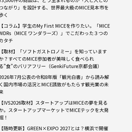
73,000件の商談は、どう生まれるのか「人と人との
つながり」を設計する、世界最大級のMICE見本市を
歩く
【コラム】学生のMy First MICEを作りたい。「MICE
WDRs（MICE ワンダラーズ）」でこだわった３つの
カタチ
【取材】「ソフトガストロノミー」を知っています
か？すべてのMICE参加者が美味しく食べられ
る”食”のバリアフリー（GenkiFuture京都会議）
2026年7月公表の令和8年版「観光白書」から読み解
く国内市場の活況とMICE誘致がもたらす観光業の未
来
【IVS2026取材】スタートアップはMICEの夢を見る
か。スタートアップマーケットでMICEテックを大発
掘！
【随時更新】GREEN×EXPO 2027とは？横浜で開催