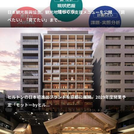
日本観光振興協会、観光地域づくり支援メニューを公開 「調
べたい」「育てたい」まで...
ヒルトンの日本初進出ブランドを京都に展開。2029年度開業予
定「モットーbyヒル...