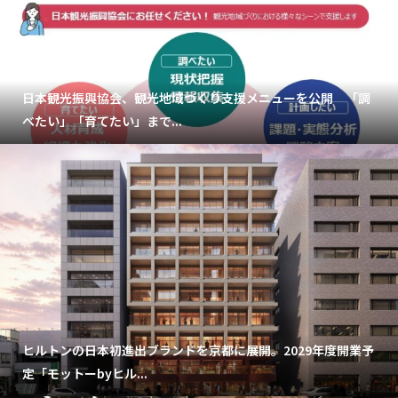
日本観光振興協会、観光地域づくり支援メニューを公開 「調
べたい」「育てたい」まで...
ヒルトンの日本初進出ブランドを京都に展開。2029年度開業予
定「モットーbyヒル...