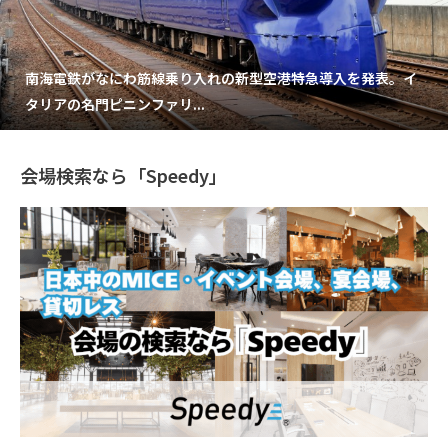
南海電鉄がなにわ筋線乗り入れの新型空港特急導入を発表。イ
タリアの名門ピニンファリ...
会場検索なら「Speedy」