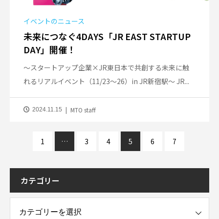
イベントのニュース
未来につなぐ4DAYS「JR EAST STARTUP
DAY」開催！
～スタートアップ企業×JR東日本で共創する未来に触
れるリアルイベント（11/23～26）in JR新宿駅～ JR...
MTO staff
2024.11.15
1
…
3
4
5
6
7
カテゴリー
ー