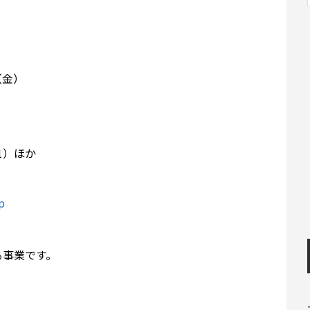
（金）
1）ほか
p
る事業です。