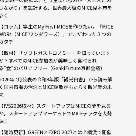
73,000件の商談は、どう生まれるのか「人と人との
つながり」を設計する、世界最大級のMICE見本市を
歩く
【コラム】学生のMy First MICEを作りたい。「MICE
WDRs（MICE ワンダラーズ）」でこだわった３つの
カタチ
【取材】「ソフトガストロノミー」を知っています
か？すべてのMICE参加者が美味しく食べられ
る”食”のバリアフリー（GenkiFuture京都会議）
2026年7月公表の令和8年版「観光白書」から読み解
く国内市場の活況とMICE誘致がもたらす観光業の未
来
【IVS2026取材】スタートアップはMICEの夢を見る
か。スタートアップマーケットでMICEテックを大発
掘！
【随時更新】GREEN×EXPO 2027とは？横浜で開催