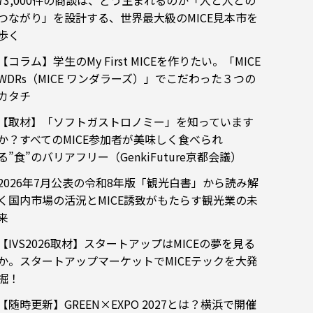
73,000件の商談は、どう生まれるのか「人と人との
つながり」を設計する、世界最大級のMICE見本市を
歩く
【コラム】学生のMy First MICEを作りたい。「MICE
WDRs（MICE ワンダラーズ）」でこだわった３つの
カタチ
【取材】「ソフトガストロノミー」を知っています
か？すべてのMICE参加者が美味しく食べられ
る”食”のバリアフリー（GenkiFuture京都会議）
2026年7月公表の令和8年版「観光白書」から読み解
く国内市場の活況とMICE誘致がもたらす観光業の未
来
【IVS2026取材】スタートアップはMICEの夢を見る
か。スタートアップマーケットでMICEテックを大発
掘！
【随時更新】GREEN×EXPO 2027とは？横浜で開催