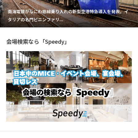
南海電鉄がなにわ筋線乗り入れの新型空港特急導入を発表。イ
タリアの名門ピニンファリ...
会場検索なら「Speedy」