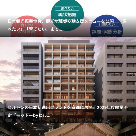
日本観光振興協会、観光地域づくり支援メニューを公開 「調
べたい」「育てたい」まで...
ヒルトンの日本初進出ブランドを京都に展開。2029年度開業予
定「モットーbyヒル...