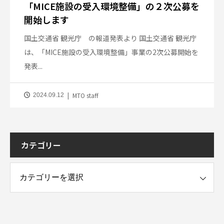
「MICE施設の受入環境整備」の２次公募を
開始します
国土交通省 観光庁 の報道発表より 国土交通省 観光庁
は、「MICE施設の受入環境整備」事業の2次公募開始を
発表...
MTO staff
2024.09.12
カテゴリー
ー