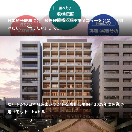
日本観光振興協会、観光地域づくり支援メニューを公開 「調
べたい」「育てたい」まで...
ヒルトンの日本初進出ブランドを京都に展開。2029年度開業予
定「モットーbyヒル...