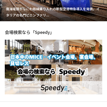
南海電鉄がなにわ筋線乗り入れの新型空港特急導入を発表。イ
タリアの名門ピニンファリ...
会場検索なら「Speedy」