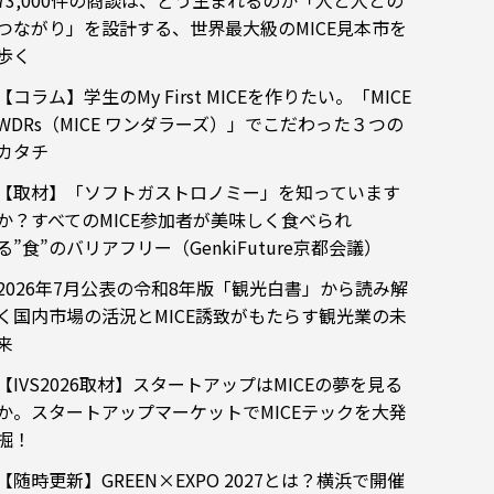
73,000件の商談は、どう生まれるのか「人と人との
つながり」を設計する、世界最大級のMICE見本市を
歩く
【コラム】学生のMy First MICEを作りたい。「MICE
WDRs（MICE ワンダラーズ）」でこだわった３つの
カタチ
【取材】「ソフトガストロノミー」を知っています
か？すべてのMICE参加者が美味しく食べられ
る”食”のバリアフリー（GenkiFuture京都会議）
2026年7月公表の令和8年版「観光白書」から読み解
く国内市場の活況とMICE誘致がもたらす観光業の未
来
【IVS2026取材】スタートアップはMICEの夢を見る
か。スタートアップマーケットでMICEテックを大発
掘！
【随時更新】GREEN×EXPO 2027とは？横浜で開催