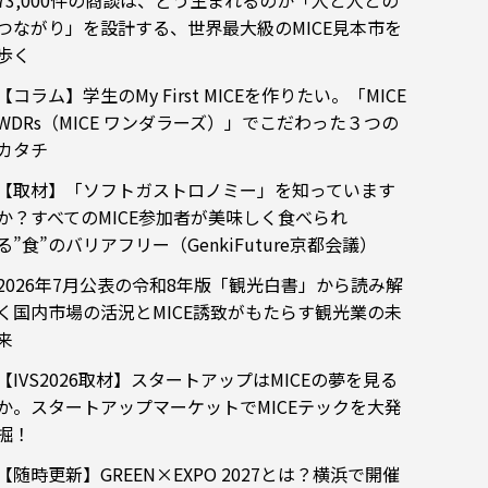
73,000件の商談は、どう生まれるのか「人と人との
つながり」を設計する、世界最大級のMICE見本市を
歩く
【コラム】学生のMy First MICEを作りたい。「MICE
WDRs（MICE ワンダラーズ）」でこだわった３つの
カタチ
【取材】「ソフトガストロノミー」を知っています
か？すべてのMICE参加者が美味しく食べられ
る”食”のバリアフリー（GenkiFuture京都会議）
2026年7月公表の令和8年版「観光白書」から読み解
く国内市場の活況とMICE誘致がもたらす観光業の未
来
【IVS2026取材】スタートアップはMICEの夢を見る
か。スタートアップマーケットでMICEテックを大発
掘！
【随時更新】GREEN×EXPO 2027とは？横浜で開催