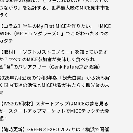
73,000件の商談は、どう生まれるのか「人と人との
つながり」を設計する、世界最大級のMICE見本市を
歩く
【コラム】学生のMy First MICEを作りたい。「MICE
WDRs（MICE ワンダラーズ）」でこだわった３つの
カタチ
【取材】「ソフトガストロノミー」を知っています
か？すべてのMICE参加者が美味しく食べられ
る”食”のバリアフリー（GenkiFuture京都会議）
2026年7月公表の令和8年版「観光白書」から読み解
く国内市場の活況とMICE誘致がもたらす観光業の未
来
【IVS2026取材】スタートアップはMICEの夢を見る
か。スタートアップマーケットでMICEテックを大発
掘！
【随時更新】GREEN×EXPO 2027とは？横浜で開催