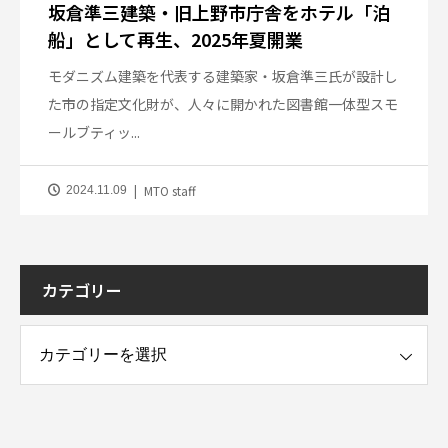
坂倉準三建築・旧上野市庁舎をホテル「泊
船」として再生、2025年夏開業
モダニズム建築を代表する建築家・坂倉準三氏が設計し
た市の指定文化財が、人々に開かれた図書館一体型スモ
ールブティッ...
MTO staff
2024.11.09
カテゴリー
ー