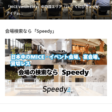
「MICE Venue Elite」中四国エリア（2）：くにびきメッセ、
アイテム...
会場検索なら「Speedy」