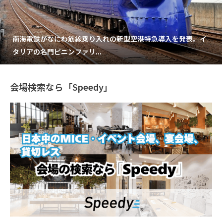
南海電鉄がなにわ筋線乗り入れの新型空港特急導入を発表。イ
タリアの名門ピニンファリ...
会場検索なら「Speedy」