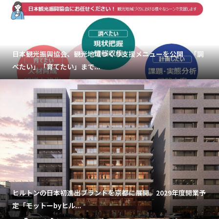
日本観光振興協会、観光地域づくり支援メニューを公開 「調
べたい」「育てたい」まで...
ヒルトンの日本初進出ブランドを京都に展開。2029年度開業予
定「モットーbyヒル...