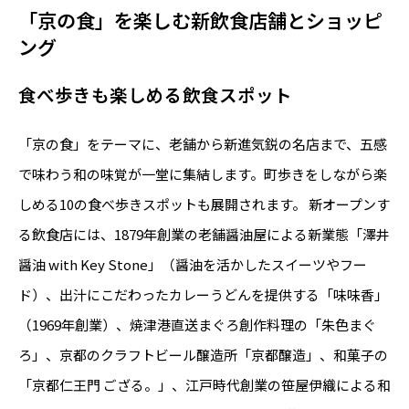
「京の食」を楽しむ新飲食店舗とショッピ
ング
食べ歩きも楽しめる飲食スポット
「京の食」をテーマに、老舗から新進気鋭の名店まで、五感
で味わう和の味覚が一堂に集結します。町歩きをしながら楽
しめる10の食べ歩きスポットも展開されます。 新オープンす
る飲食店には、1879年創業の老舗醤油屋による新業態「澤井
醤油 with Key Stone」（醤油を活かしたスイーツやフー
ド）、出汁にこだわったカレーうどんを提供する「味味香」
（1969年創業）、焼津港直送まぐろ創作料理の「朱色まぐ
ろ」、京都のクラフトビール醸造所「京都醸造」、和菓子の
「京都仁王門 ござる。」、江戸時代創業の笹屋伊織による和