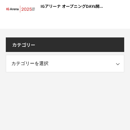
IGアリーナ オープニングDAYs開...
カテゴリー
ー