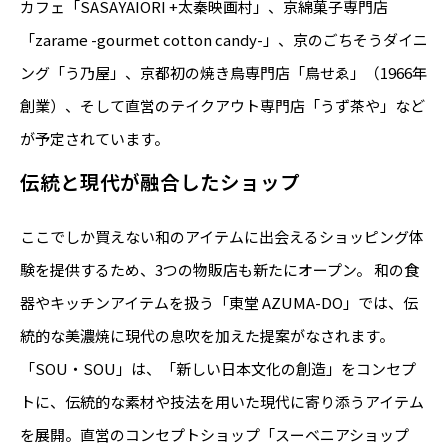
カフェ「SASAYAIORI +太秦映画村」、京綿菓子専門店
「zarame -gourmet cotton candy-」、京のごちそうダイニ
ング「う乃屋」、京都初の焼き鳥専門店「鳥せゑ」（1966年
創業）、そして直営のテイクアウト専門店「うず茶や」など
が予定されています。
伝統と現代が融合したショップ
ここでしか買えない和のアイテムに出会えるショッピング体
験を提供するため、3つの物販店も新たにオープン。 和の食
器やキッチンアイテムを扱う「東堂 AZUMA-DO」では、伝
統的な美濃焼に現代の息吹を加えた提案がなされます。
「SOU・SOU」は、「新しい日本文化の創造」をコンセプ
トに、伝統的な素材や技法を用いた現代に寄り添うアイテム
を展開。直営のコンセプトショップ「スーベニアショップ