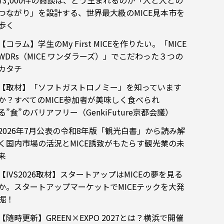
73,000件の商談は、どう生まれるのか「人と人との
つながり」を設計する、世界最大級のMICE見本市を
歩く
【コラム】学生のMy First MICEを作りたい。「MICE
WDRs（MICE ワンダラーズ）」でこだわった３つの
カタチ
【取材】「ソフトガストロノミー」を知っています
か？すべてのMICE参加者が美味しく食べられ
る”食”のバリアフリー（GenkiFuture京都会議）
2026年7月公表の令和8年版「観光白書」から読み解
く国内市場の活況とMICE誘致がもたらす観光業の未
来
【IVS2026取材】スタートアップはMICEの夢を見る
か。スタートアップマーケットでMICEテックを大発
掘！
【随時更新】GREEN×EXPO 2027とは？横浜で開催