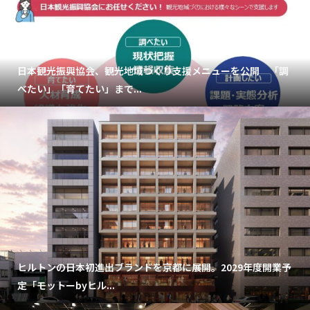
日本観光振興協会、観光地域づくり支援メニューを公開 「調
べたい」「育てたい」まで...
ヒルトンの日本初進出ブランドを京都に展開。2029年度開業予
定「モットーbyヒル...