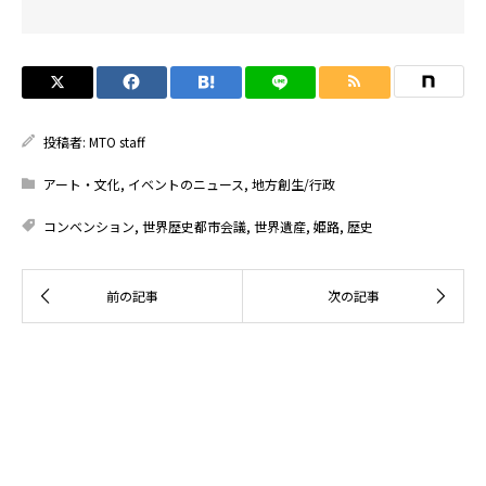
投稿者:
MTO staff
アート・文化
,
イベントのニュース
,
地方創生/行政
コンベンション
,
世界歴史都市会議
,
世界遺産
,
姫路
,
歴史