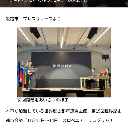
アート・文化
,
イベントのニュース
,
地方創生/行政
姫路市 プレスリリースより
次回開催地あいさつの様子
本市が加盟している世界歴史都市連盟主催「第19回世界歴史
都市会議（11月12日～14日 スロベニア リュブリャナ