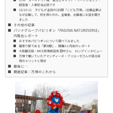
経営者・人事担当必読です
10/10-11 子どもが主役の2日間「こども万博」/出展企業は
なぜ出展して、何を得たのか。主催者、出展者にお話を聞き
ました
その他の記事
パソナグループパビリオン「PASONA NATUREVERSE」
内覧会レポート
おすすめパビリオンについて調べてみました
最寄り駅である「夢洲駅」、開幕3ヶ月前のレポート
大阪観光局・MICE政策統括官 田中さん ロングインタビュー
万博で働いていたアマンディーヌ・フリユーゼさんが語る採
用のメリットと現状
最後に…
関連記事：万博のこれから