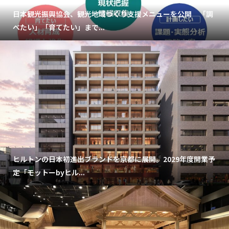
日本観光振興協会、観光地域づくり支援メニューを公開 「調
べたい」「育てたい」まで...
ヒルトンの日本初進出ブランドを京都に展開。2029年度開業予
定「モットーbyヒル...