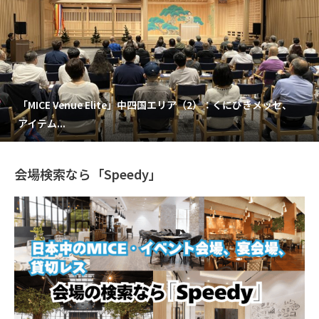
「MICE Venue Elite」中四国エリア（2）：くにびきメッセ、
アイテム...
会場検索なら「Speedy」