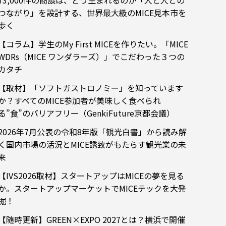
73,000件の商談は、どう生まれるのか「人と人との
つながり」を設計する、世界最大級のMICE見本市を
歩く
【コラム】学生のMy First MICEを作りたい。「MICE
WDRs（MICE ワンダラーズ）」でこだわった３つの
カタチ
【取材】「ソフトガストロノミー」を知っています
か？すべてのMICE参加者が美味しく食べられ
る”食”のバリアフリー（GenkiFuture京都会議）
2026年7月公表の令和8年版「観光白書」から読み解
く国内市場の活況とMICE誘致がもたらす観光業の未
来
【IVS2026取材】スタートアップはMICEの夢を見る
か。スタートアップマーケットでMICEテックを大発
掘！
【随時更新】GREEN×EXPO 2027とは？横浜で開催