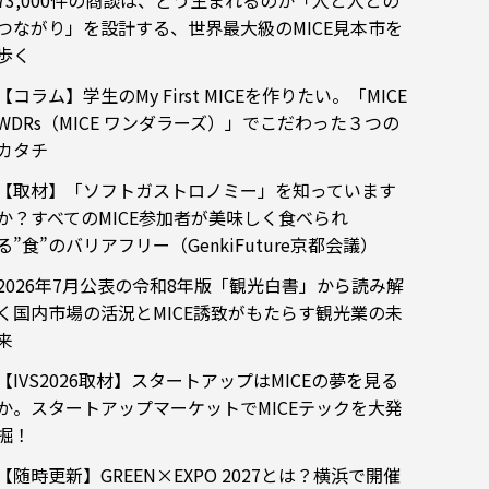
73,000件の商談は、どう生まれるのか「人と人との
つながり」を設計する、世界最大級のMICE見本市を
歩く
【コラム】学生のMy First MICEを作りたい。「MICE
WDRs（MICE ワンダラーズ）」でこだわった３つの
カタチ
【取材】「ソフトガストロノミー」を知っています
か？すべてのMICE参加者が美味しく食べられ
る”食”のバリアフリー（GenkiFuture京都会議）
2026年7月公表の令和8年版「観光白書」から読み解
く国内市場の活況とMICE誘致がもたらす観光業の未
来
【IVS2026取材】スタートアップはMICEの夢を見る
か。スタートアップマーケットでMICEテックを大発
掘！
【随時更新】GREEN×EXPO 2027とは？横浜で開催