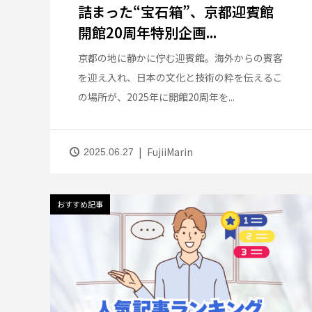
詰まった“宝石箱”、京都迎賓館
開館20周年特別企画...
京都の地に静かに佇む迎賓館。海外からの賓客
を迎え入れ、日本の文化と技術の粋を伝えるこ
の場所が、2025年に開館20周年を...
FujiiMarin
2025.06.27
おすすめ記事