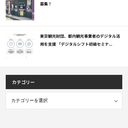
募集！
東京観光財団、都内観光事業者のデジタル活
用を支援 「デジタルシフト初級セミナ...
カテゴリー
ー