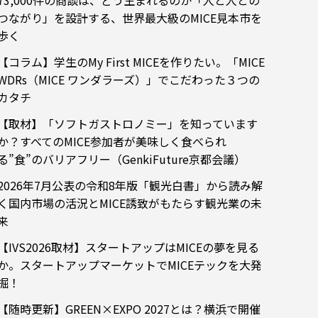
73,000件の商談は、どう生まれるのか「人と人との
つながり」を設計する、世界最大級のMICE見本市を
歩く
【コラム】学生のMy First MICEを作りたい。「MICE
WDRs（MICE ワンダラーズ）」でこだわった３つの
カタチ
【取材】「ソフトガストロノミー」を知っています
か？すべてのMICE参加者が美味しく食べられ
る”食”のバリアフリー（GenkiFuture京都会議）
2026年7月公表の令和8年版「観光白書」から読み解
く国内市場の活況とMICE誘致がもたらす観光業の未
来
【IVS2026取材】スタートアップはMICEの夢を見る
か。スタートアップマーケットでMICEテックを大発
掘！
【随時更新】GREEN×EXPO 2027とは？横浜で開催