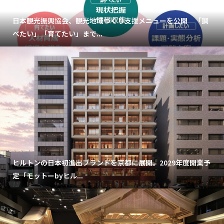
日本観光振興協会、観光地域づくり支援メニューを公開 「調
べたい」「育てたい」まで...
ヒルトンの日本初進出ブランドを京都に展開。2029年度開業予
定「モットーbyヒル...