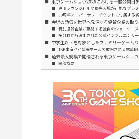
東京ゲームショウ2026における一般公開日
専用ラウンジ利用や優先入場が可能なプレミ
30周年アニバーサリーチケットに付属する
会場の熱気を世界へ発信する協賛企業の取り
特別協賛企業が展開する独自のショーケース
多分野から選出された公式インフルエンサ
中学生以下を対象としたファミリーゲームパー
TKP東京ベイ幕張ホールで展開される家族
過去最大規模で開催される東京ゲームショウ2
開催概要