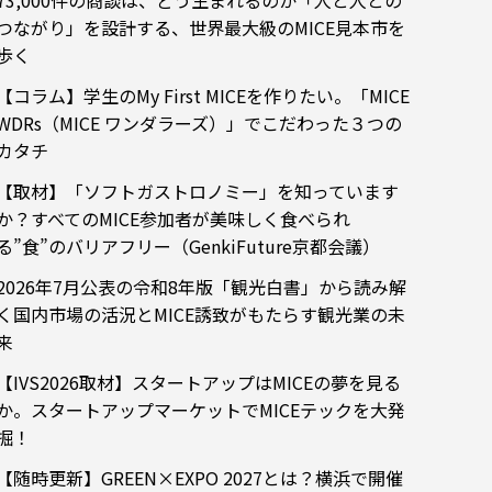
73,000件の商談は、どう生まれるのか「人と人との
つながり」を設計する、世界最大級のMICE見本市を
歩く
【コラム】学生のMy First MICEを作りたい。「MICE
WDRs（MICE ワンダラーズ）」でこだわった３つの
カタチ
【取材】「ソフトガストロノミー」を知っています
か？すべてのMICE参加者が美味しく食べられ
る”食”のバリアフリー（GenkiFuture京都会議）
2026年7月公表の令和8年版「観光白書」から読み解
く国内市場の活況とMICE誘致がもたらす観光業の未
来
【IVS2026取材】スタートアップはMICEの夢を見る
か。スタートアップマーケットでMICEテックを大発
掘！
【随時更新】GREEN×EXPO 2027とは？横浜で開催