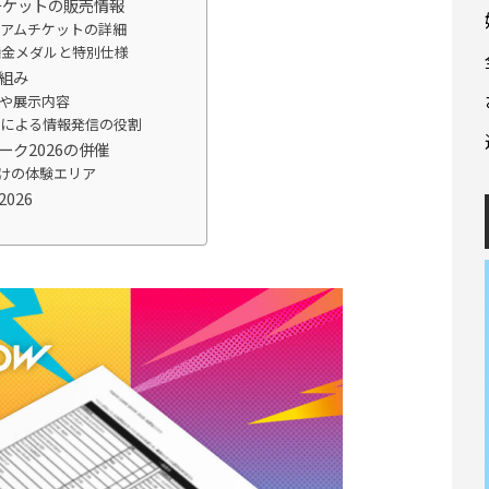
チケットの販売情報
アムチケットの詳細
純金メダルと特別仕様
組み
や展示内容
ーによる情報発信の役割
ク2026の併催
向けの体験エリア
026