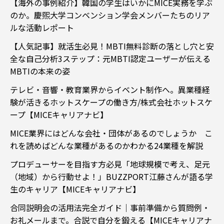
【海外の事例紹介】韓国の学生はいかにMICE実務を学ぶ
のか。慶煕大学コンベンション学会メンバーたちのリア
ルな活動レポート
【人気記事】就活生必見！MBTI無料診断の落とし穴と安
全な自己分析3ステップ：元MBTI認定ユーザーが伝える
MBTIの本来の姿
テレビ・音響・教育業界からイベント制作へ。異業種経
験が活きるホットスケープの働き方/株式会社ホットスケ
ープ【MICEキャリアナビ】
MICE業界にはどんな会社・団体があるのでしょうか こ
れを読めばどんな業種があるのかわかる24業種を解説
プロデューサーを目指す方必見「地球規模で考え、足元
（地域）から行動せよ！」BUZZPORT江藤さんが語る学
生のキャリア【MICEキャリアナビ】
合同説明会の活用法完全ガイド｜事前準備から質問例・
お礼メールまで。合説で自分を鍛える【MICEキャリアナ