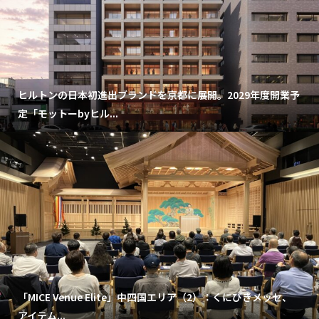
ヒルトンの日本初進出ブランドを京都に展開。2029年度開業予
定「モットーbyヒル...
「MICE Venue Elite」中四国エリア（2）：くにびきメッセ、
アイテム...