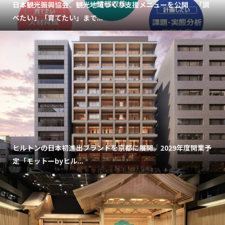
日本観光振興協会、観光地域づくり支援メニューを公開 「調
べたい」「育てたい」まで...
ヒルトンの日本初進出ブランドを京都に展開。2029年度開業予
定「モットーbyヒル...