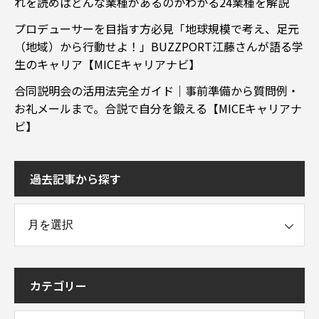
れを読めばどんな業種があるのかわかる24業種を解説
プロデューサーを目指す方必見「地球規模で考え、足元
（地域）から行動せよ！」BUZZPORT江藤さんが語る学
生のキャリア【MICEキャリアナビ】
合同説明会の活用法完全ガイド｜事前準備から質問例・
お礼メールまで。合説で自分を鍛える【MICEキャリアナ
ビ】
過去記事から探す
事から探す
カテゴリー