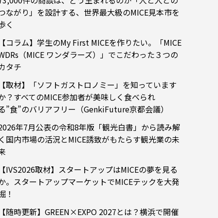
73,000件の商談は、どう生まれるのか「人と人との
つながり」を設計する、世界最大級のMICE見本市を
歩く
【コラム】学生のMy First MICEを作りたい。「MICE
WDRs（MICE ワンダラーズ）」でこだわった３つの
カタチ
【取材】「ソフトガストロノミー」を知っています
か？すべてのMICE参加者が美味しく食べられ
る”食”のバリアフリー（GenkiFuture京都会議）
2026年7月公表の令和8年版「観光白書」から読み解
く国内市場の活況とMICE誘致がもたらす観光業の未
来
【IVS2026取材】スタートアップはMICEの夢を見る
か。スタートアップマーケットでMICEテックを大発
掘！
【随時更新】GREEN×EXPO 2027とは？横浜で開催