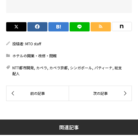
投稿者:
MTO staff
ホテルの開業・改修・閉館
NTT都市開発
,
カペラ
,
カペラ京都
,
シンガポール
,
パティーナ
,
総支
配人
関連記事