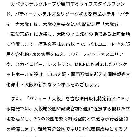
カペラホテルグループが展開するライフスタイルブラン
ド、パティーナホテルズ＆リゾーツ初の都市型ホテル「パテ
ィーナ大阪」は、大阪の重要な2つの歴史遺産「大阪城」
「難波宮跡」に近接し、大阪の歴史発祥の地である上町台地
に位置します。標準客室は50㎡以上で、バルコニー付きの部
屋を含む約220の客室を備え、スパ・フィットネスエリア
や、スカイロビー、レストラン、MICEにも対応したバンケ
ットホールを設け、2025大阪・関西万博を迎える国際観光文
化都市・大阪の新たなシンボルをめざします。
また、「パティーナ大阪」を含む法円坂北特定街区におけ
る開発では、大阪城公園や難波宮跡公園に近接する優れた立
地を活かし、2つの公園を繋ぐ緑地空間と快適な歩行者空間
を整備します。難波宮跡公園ではUDを代表構成員とするグ