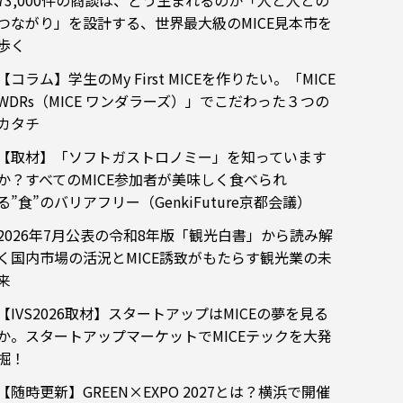
73,000件の商談は、どう生まれるのか「人と人との
つながり」を設計する、世界最大級のMICE見本市を
歩く
【コラム】学生のMy First MICEを作りたい。「MICE
WDRs（MICE ワンダラーズ）」でこだわった３つの
カタチ
【取材】「ソフトガストロノミー」を知っています
か？すべてのMICE参加者が美味しく食べられ
る”食”のバリアフリー（GenkiFuture京都会議）
2026年7月公表の令和8年版「観光白書」から読み解
く国内市場の活況とMICE誘致がもたらす観光業の未
来
【IVS2026取材】スタートアップはMICEの夢を見る
か。スタートアップマーケットでMICEテックを大発
掘！
【随時更新】GREEN×EXPO 2027とは？横浜で開催