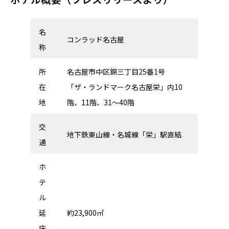
名
コンラッド名古屋
称
所
名古屋市中区錦三丁目25番1号
在
「ザ・ランドマーク名古屋栄」内10
地
階、11階、31～40階
交
地下鉄東山線・名城線「栄」駅直結
通
ホ
テ
ル
延
約23,900㎡
床