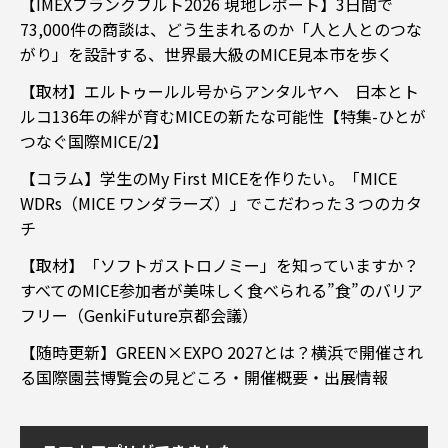
【IMEXフランクフルト2026 現地レポート】3日間で
73,000件の商談は、どう生まれるのか「人と人とのつな
がり」を設計する、世界最大級のMICE見本市を歩く
【取材】エルトゥールル号からアンタルヤへ 日本とト
ルコ136年の絆が育むMICEの新たな可能性【特集-ひとが
つなぐ国際MICE/2】
【コラム】学生のMy First MICEを作りたい。「MICE
WDRs（MICE ワンダラーズ）」でこだわった３つのカタ
チ
【取材】「ソフトガストロノミー」を知っていますか？
すべてのMICE参加者が美味しく食べられる”食”のバリア
フリー（GenkiFuture京都会議）
【随時更新】GREEN×EXPO 2027とは？横浜で開催され
る国際園芸博覧会の見どころ・開催概要・出展情報