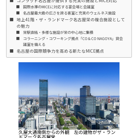
コンラッド名古屋が提供する充実の施設とMICE対応
国際水準のMICEに対応する宴会場と会議室
名古屋最大級の広さを誇る客室と充実のウェルネス施設
地上41階・ザ・ランドマーク名古屋栄の複合施設として
の魅力
栄駅直結・多様な施設が栄の中心地に集積
コラーニング・コワーキング拠点「CO＆CO NAGOYA」貸会
議室を備える
名古屋の国際競争力を高める新たなMICE拠点
久屋大通南側からの外観 左の建物がザ・ラン
ドマーク名古屋栄