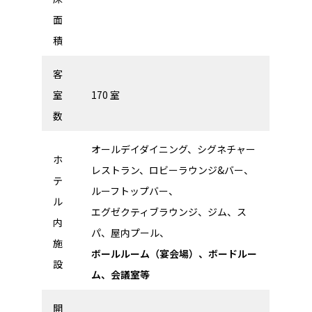
面
積
客
室
170 室
数
オールデイダイニング、シグネチャー
ホ
レストラン、ロビーラウンジ&バー、
テ
ルーフトップバー、
ル
エグゼクティブラウンジ、ジム、ス
内
パ、屋内プール、
施
ボールルーム（宴会場）、ボードルー
設
ム、会議室等
開