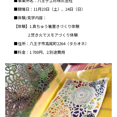
■事業所名：八王子工材株式会社
■開催日：11月23日（土）、24日（日）
■体験/見学内容：
【体験】1.真ちゅう箸置きづくり体験
2.焚き火でスモアづくり体験
■住所：八王子市高尾町2264（タカオネ）
■料金：1.700円、2.別途費用