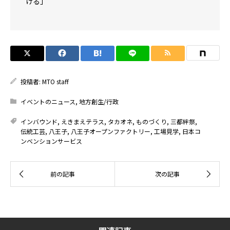
ける」
投稿者:
MTO staff
イベントのニュース
,
地方創生/行政
インバウンド
,
えきまえテラス
,
タカオネ
,
ものづくり
,
三都絆祭
,
伝統工芸
,
八王子
,
八王子オープンファクトリー
,
工場見学
,
日本コ
ンベンションサービス